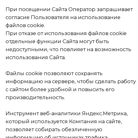
анонимные идентификаторы браузеров,
которые сохраняются в файлах cookie. Более
подробная информация о файлах cookie
Яндекс.Метрики содержится на странице
https://yandex.ru/support/metrica/general/cookie-
usage.html.
Отключение некоторых указанных типов
файлов cookie может привести к тому, что
использование отдельных разделов или
функций сайта станет невозможным, что
повлияет на возможность использования
Сайта.
Для прекращения обработки файлов cookie
Пользователь может изменить настройки
используемых браузеров на всех устройствах
(компьютер, мобильные устройства).
+7 495 795 02 06
info@sls-