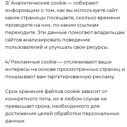
превышает срока, необходимого для
достижения целей обработки персональных
данных.
При посещении Сайта Оператор запрашивает
согласие Пользователя на использование
файлов cookie.
При отказе от использования файлов cookie
отдельные функции Сайта могут быть
недоступными, что повлияет на возможность
использования Сайта.
Файлы cookie позволяют сохранять
информацию на сервере, чтобы сделать работу
с сайтом более удобной и повысить его
производительность.
Инструмент веб-аналитики Яндекс.Метрика,
который используется Компания на сайте,
позволяет собирать обезличенную
информацию об источниках трафика,
посещаемости сайта и оценивать
эффективность рекламы. Для учета
посетителей Яндекс.Метрика использует