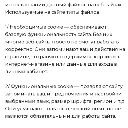
странице, сохраняют содержимое корзины в
интернет-магазине или данные для входа в
личный кабинет.
2/ Функциональные cookie — позволяют сайту
запоминать ваши предпочтения и настройки:
выбранный язык, размер шрифта, регион и т.д.
Они улучшают пользовательский опыт, но не
являются обязательными для работы сайта.
3/ Аналитические cookie — собирают
информацию о том, как вы используете сайт:
какие страницы посещаете, сколько времени
проводите на них, по каким ссылкам
переходите. Эти данные помогают владельцам
сайтов анализировать поведение
пользователей и улучшать свои ресурсы.
4/ Рекламные cookie — отслеживают ваши
интересы на основе просмотренных страниц и
показывают вам таргетированную рекламу.
Срок хранения файлов cookie зависит от
конкретного типа, но в любом случае не