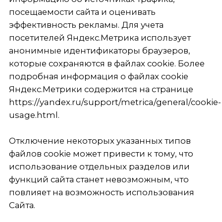
pharma.ru
О компании
Партнеры
Препараты
Вакансии
Склад
Офис
Местонахождение: 111024, г. Москва, ул.
Душинская, д. 7, стр. 1, этаж 4, кабинет 11
Основной офис: 111250, г. Москва, пр-д. Завода
Серп и Молот, д. 10, этаж 10, офис 1001
Лицензия на фармацевтическую деятельность № Л042-
00110-77/00168239 от 23.05.19 (бессрочная) выдана
Федеральной службой по надзору в сфере
здравоохранения
ООО «ШЛС Фарма»
ИНН 7722410947
КПП 772201001
ОГРН 1177746969620
* Компания ООО «ШЛС Фарма» зарегистрирована 14
сентября 2017 года
** Аптеки на территории Российской Федерации, в
которых представлены препараты, держателем РУ
которых является ООО «ШЛС Фарма» и препараты,