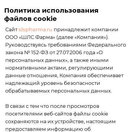
Политика использования
файлов cookie
Сайт
slspharma.ru
принадлежит компании
ООО «ШЛС Фарма» (далее «Компания»).
Руководствуясь требованиями Федерального
закона № 152-ФЗ от 27.07.2006 года «О
персональных данных», а также иными
нормативными актами, регулирующими
данные отношения, Компания обеспечивает
надлежащий уровень безопасности
обрабатываемых персональных данных.
В связи с тем что после просмотров
посетителями веб-сайтов файлы cookie
сохраняются на их устройстве, настоящим
предоставляем информацию об
использовании данный файлов на веб-сайтах.
Используемые на сайте типы файлов:
1/ Необходимые cookie — обеспечивают
базовую функциональность сайта. Без них
многие веб-сайты просто не смогут работать
корректно. Они запоминают ваши действия на